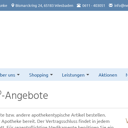
unke
Bismarckring 24, 65183 Wiesbaden
0611 - 403051
info@ne
ber uns
Shopping
Leistungen
Aktionen
N
®-Angebote
te bzw. andere apothekentypische Artikel bestellen.
r Apotheke bereit. Der Vertragsschluss findet in jedem
att. Für rezeptpflichtige Medikamente benötigen Sie ein