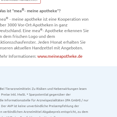
®
as ist "mea
- meine apotheke"?
®
mea
- meine apotheke ist eine Kooperation von
ber 3000 Vor-Ort-Apotheken in ganz
®
eutschland. Eine mea
- Apotheke erkennen Sie
n dem frischen Logo und dem
ktionsschaufenster. Jeden Monat erhalten Sie
nseren aktuellen Handzettel mit Angeboten.
ehr Informationen:
www.meineapotheke.de
. Bei Tierarzneimitteln: Zu Risiken und Nebenwirkungen lesen
e Preise inkl. MwSt. * Sparpotential gegenüber der
 Informationsstelle für Arzneispezialitäten (IFA GmbH) / nur
 Der AVP ist keine unverbindliche Preisempfehlung der
ken verbindlichen Arzneimittel Abgabepreis entspricht, zu dem