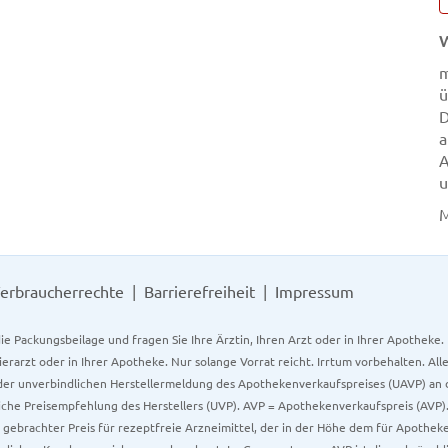
W
ü
D
a
A
u
M
erbraucherrechte
Barrierefreiheit
Impressum
ie Packungsbeilage und fragen Sie Ihre Ärztin, Ihren Arzt oder in Ihrer Apotheke
Tierarzt oder in Ihrer Apotheke. Nur solange Vorrat reicht. Irrtum vorbehalten. All
er unverbindlichen Herstellermeldung des Apothekenverkaufspreises (UAVP) an die
che Preisempfehlung des Herstellers (UVP). AVP = Apothekenverkaufspreis (AVP).
tz gebrachter Preis für rezeptfreie Arzneimittel, der in der Höhe dem für Apothe