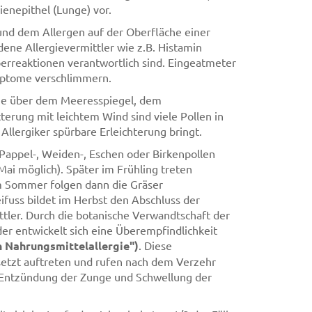
enepithel (Lunge) vor.
und dem Allergen auf der Oberfläche einer
dene Allergievermittler wie z.B. Histamin
erreaktionen verantwortlich sind. Eingeatmeter
mptome verschlimmern.
öhe über dem Meeresspiegel, dem
erung mit leichtem Wind sind viele Pollen in
llergiker spürbare Erleichterung bringt.
, Pappel-, Weiden-, Eschen oder Birkenpollen
Mai möglich). Später im Frühling treten
Im Sommer folgen dann die Gräser
fuss bildet im Herbst den Abschluss der
ttler. Durch die botanische Verwandtschaft der
er entwickelt sich eine Überempfindlichkeit
n Nahrungsmittelallergie")
. Diese
setzt auftreten und rufen nach dem Verzehr
Entzündung der Zunge und Schwellung der