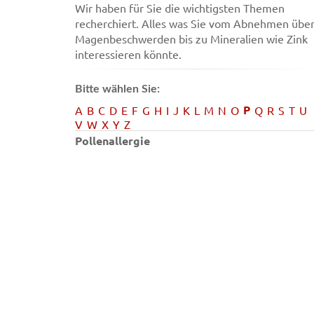
Wir haben für Sie die wichtigsten Themen
recherchiert. Alles was Sie vom Abnehmen übe
Magenbeschwerden bis zu Mineralien wie Zink
interessieren könnte.
Bitte wählen Sie:
P
A
B
C
D
E
F
G
H
I
J
K
L
M
N
O
Q
R
S
T
U
V
W
X
Y
Z
Pollenallergie