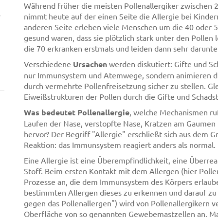
Während früher die meisten Pollenallergiker zwischen 2
r
nimmt heute auf der einen Seite die Allergie bei Kinde
anderen Seite erleben viele Menschen um die 40 oder 50
gesund waren, dass sie plötzlich stark unter den Pollen 
die 70 erkranken erstmals und leiden dann sehr darunte
Verschiedene
Ursachen
werden diskutiert: Gifte und S
nur Immunsystem und Atemwege, sondern animieren die
durch vermehrte Pollenfreisetzung sicher zu stellen. Gle
Eiweißstrukturen der Pollen durch die Gifte und Schads
Was bedeutet Pollenallergie
, welche Mechanismen r
Laufen der Nase, verstopfte Nase, Kratzen am Gaumen u
hervor? Der Begriff "Allergie" erschließt sich aus dem G
Reaktion: das Immunsystem reagiert anders als normal.
Eine Allergie ist eine Überempfindlichkeit, eine Überr
Stoff. Beim ersten Kontakt mit dem Allergen (hier Poll
Prozesse an, die dem Immunsystem des Körpers erlaub
bestimmten Allergen dieses zu erkennen und darauf zu 
gegen das Pollenallergen") wird von Pollenallergikern v
Oberfläche von so genannten Gewebemastzellen an. Ma