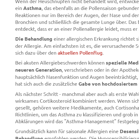
Wenn der Heuschnupfen nicht behandelt wird, entwickelt
ein
Asthma
, das ebenfalls an die Pollensaison gebunden 
Reaktionen nur im Bereich der Augen, der Nase und der 
Bronchien und schließlich die gesamte Lunge über. Das
entdeckt, dass er an einer Pollenallergie leidet, muss 
Die Behandlung
einer allergischen Erkrankung richte
der Allergie. Am einfachsten ist es, die verursachende 
sich dazu über den
aktuellen Pollenflug
.
Bei akuten Allergiebeschwerden können
spezielle Med
neueren Generation
, verschrieben oder in der Apoth
hauptsächlich Nasenfunktion und Augen beeinträchtigt,
hat sich auch die zusätzliche
Gabe von hochdosiertem 
Als nächster Schritt - manchmal aber auch als erste Wahl
wirksames Cortikosteroid kombiniert werden. Wenn si
gesellt, gehören weitere Medikamente, auch Cortisonhal
Richtlinien, um das Asthma zu klassifizieren und grob in
Abklärungen wird das "Asthma-Management" festgeleg
Grundsätzlich kann für saisonale Allergien eine
Desensib
Behandlung
empfohlen werden. Die Hyposensibilisierung