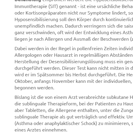
Immuntherapie (SIT) genannt - ist eine ursächliche Beh
oder Kortisonpräparaten nicht nur Symptome lindert, son
Hyposensibilisierung soll den Körper durch kontinuierl
unempfindlich machen. Dadurch verringern sich die sai
ganz verschwinden, oft wird der Entwicklung eines Ast
liegen je nach Allergen und Ausmaß der Beschwerden (z
Dabei werden in der Regel in pollenfreien Zeiten indivi
Allergologen oder Hausarzt in regelmäßigen Abständen 
Herstellung der Desensibilisierungslösung muss ein gen
durchgeführt werden. Dieser Test kann nicht mitten in d
wird er im Spätsommer bis Herbst durchgeführt. Die Her
Oktober, anfangs November kann mit der individuellen,
begonnen werden.
Bislang ist die von einem Arzt verabreichte subkutane H
die sublinguale Therapieform, bei der Patienten zu Hau
aber Tabletten, die Allergene enthalten, unter die Zunge
sublinguale Therapie als gut verträglich und effektiv. U
(Asthma oder anaphylaktischer Schock) zu minimieren, so
eines Arztes einnehmen.