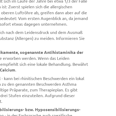
 sich im Laufe der Jahre bei etwa 1/3 der Fälle
ist: Zuerst spielen sich die allergischen
oberen Luftröhre ab, greifen dann aber auf die
 bedeutet: Vom ersten Augenblick an, da jemand
er sofort etwas dagegen unternehmen.
t sich nach dem Leidensdruck und dem Ausmaß
Substanz (Allergen) zu meiden. Informieren Sie
ikamente, sogenannte Antihistaminika der
eke erworben werden. Wenn das Leiden
 empfiehlt sich eine lokale Behandlung. Bewährt
Calcium
.
 - kann bei rhinitischen Beschwerden ein lokal
ch zu den genannten Beschwerden Asthma
tige Präparate, zum Therapieplan. Es gibt
 drei Stufen einzuteilen. Aufgrund dieser
t.
ilisierungs- bzw. Hyposensibilisierungs-
 - in der Fachsprache auch spezifische