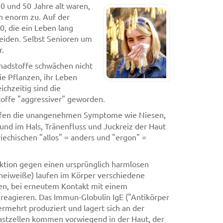
0 und 50 Jahre alt waren,
rn enorm zu. Auf der
, die ein Leben lang
leiden. Selbst Senioren um
r.
chadstoffe schwächen nicht
 Pflanzen, ihr Leben
ichzeitig sind die
toffe "aggressiver" geworden.
ufen die unangenehmen Symptome wie Niesen,
nd im Hals, Tränenfluss und Juckreiz der Haut
riechischen "allos" = anders und "ergon" =
eaktion gegen einen ursprünglich harmlosen
eneiweiße) laufen im Körper verschiedene
en, bei erneutem Kontakt mit einem
reagieren. Das Immun-Globulin IgE ("Antikörper
ermehrt produziert und lagert sich an der
stzellen kommen vorwiegend in der Haut, der