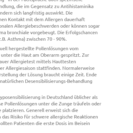
andlung, die im Gegensatz zu Antihistaminika
dern sich langfristig auswirkt. Die
ichen Kontakt mit dem Allergen dauerhaft
sonalen Allergiebeschwerden oder können sogar
hma bronchiale vorgebeugt. Die Erfolgschancen
.B. Asthma) zwischen 70 - 90%.
duell hergestellte Pollenlösungen vom
unter die Haut am Oberarm gespritzt. Zur
auer Allergietest mittels Hauttesten
er Allergiesaison stattfinden. Normalerweise
stellung der Lösung braucht einige Zeit. Ende
 natürlichen Desensibilisierungs-Behandlung
yposensibilisierung in Deutschland üblicher als
se Pollenlösungen unter die Zunge träufeln oder
 platzieren. Generell erweist sich die
m das Risiko für schwere allergische Reaktionen
llten Patienten die erste Dosis im Beisein