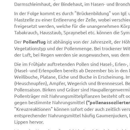
Darmschleimhaut, der Bindehaut, im Nasen- und Bronchi
In der Folge kommt es durch "Brückenbildung" von IgE 
Mastzelle zu einer Entleerung der Zelle, wobei verschie
freigesetzt werden, welche für die unangenehmen Körp
Tabakrauch, Hausstaub, Spraynebel etc. können die Sy
Der
Pollenflug
ist abhängig von der Jahreszeit, der H
Vegetationstyp und der Pollenmenge. Bei trockener Witt
der Luft, bei Regen werden sie ausgewaschen, was dem A
Die im Frühjahr auftretenden Pollen sind Hasel-, Erlen-
(Hasel- und Erlenpollen bereits ab Dezember bis in den 
Weißbuche, Platane, Eiche und Buche in Erscheinung. 
(Heuschnupfen), Ampfer, Wegerich und Brennnessel. Bei
Pollensaison. Birken und Gräser sind Haupallergenvermi
Pollenträger mit Nahrungsmittelpflanzen besteht oft od
gegen bestimmte Nahrungsmittel
("pollenassoziierte
"Kreuzreaktionen" können sofort oder auch zeitlich ver
entsprechender Nahrungsmittel häufig Gaumenjucken, 
Lippen hervor.