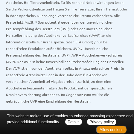
Apotheke. Bei Tierarzneimitteln: Zu Risiken und Nebenwirkungen lesen
Sie die Packungsbeilage und fragen Sie Ihre Tierärztin, Ihren Tierarzt oder
in Ihrer Apotheke. Nur solange Vorrat reicht. Irrtum vorbehalten. Alle
Preise inkl. MwSt. * Sparpotential gegenüber der unverbindlichen
Preisempfehlung des Herstellers (UVP) oder der unverbindlichen
Herstellermeldung des Apothekenverkaufspreises (UAVP) an die
Informationsstelle für Arzneispezialitäten (IFA GmbH) / nur bei
rezeptfreien Produkten außer Büchern. UVP = Unverbindliche
Preisempfehlung des Herstellers (UVP). AVP = Apothekenverkaufspreis
(AVP). Der AVP ist keine unverbindliche Preisempfehlung der Hersteller.
Der AVP ist ein von den Apotheken selbst in Ansatz gebrachter Preis für
rezeptfreie Arzneimittel, der in der Höhe dem für Apotheken
verbindlichen Arzneimittel Abgabepreis entspricht, zu dem eine
Apotheke in bestimmten Fällen das Produkt mit der gesetzlichen
Krankenversicherung abrechnet. Im Gegensatz zum AVP ist die
gebräuchliche UVP eine Empfehlung der Hersteller.
This website makes use of cookies to enhance browsing experience and
provide additional functionality.
Details
Privacy policy
Allow cookies