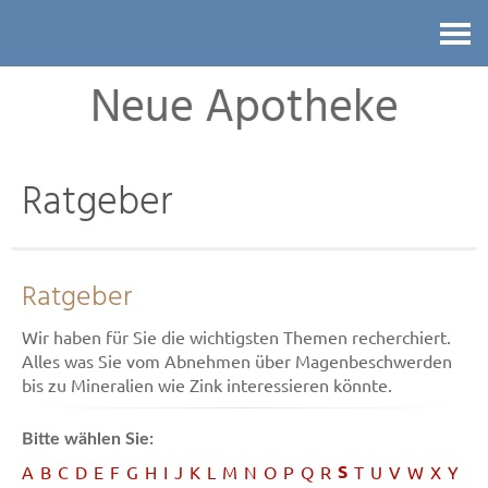
Kontakt
Neue Apotheke
Ratgeber
Ratgeber
Wir haben für Sie die wichtigsten Themen recherchiert.
Alles was Sie vom Abnehmen über Magenbeschwerden
bis zu Mineralien wie Zink interessieren könnte.
Bitte wählen Sie:
S
A
B
C
D
E
F
G
H
I
J
K
L
M
N
O
P
Q
R
T
U
V
W
X
Y