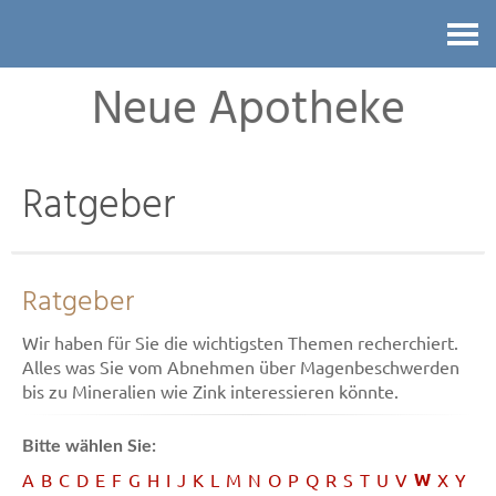
Kontakt
Neue Apotheke
Ratgeber
Ratgeber
Wir haben für Sie die wichtigsten Themen recherchiert.
Alles was Sie vom Abnehmen über Magenbeschwerden
bis zu Mineralien wie Zink interessieren könnte.
Bitte wählen Sie:
W
A
B
C
D
E
F
G
H
I
J
K
L
M
N
O
P
Q
R
S
T
U
V
X
Y